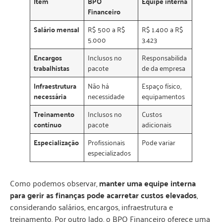
Item
BPO
Equipe interna
Financeiro
Salário mensal
R$ 500 a R$
R$ 1.400 a R$
5.000
3.423
Encargos
Inclusos no
Responsabilida
trabalhistas
pacote
de da empresa
Infraestrutura
Não há
Espaço físico,
necessária
necessidade
equipamentos
Treinamento
Inclusos no
Custos
contínuo
pacote
adicionais
Especialização
Profissionais
Pode variar
especializados
Como podemos observar,
manter uma equipe interna
para gerir as finanças pode acarretar custos elevados
,
considerando salários, encargos, infraestrutura e
treinamento. Por outro lado, o BPO Financeiro oferece uma