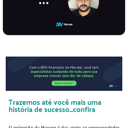
Trazemos até você mais uma
história de sucesso...confira
O próposito da Marvee é dar apoio ao empreendedor