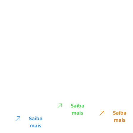
Contabilidade
Terceirização
App
Digital
Financeira
Marvee
Com a
Transforme
O App da
Marvee,
sua gestão
Marvee
sua
financeira
facilita sua
contabilidade
com o BPO
rotina e
é
da Marvee,
oferece
transparente
obtendo
dashboards
e precisa,
uma visão
para
assegurando
clara de
decisões
seu
tudo.
estratégicas
controle
claras.
financeiro.
Saiba
mais
Saiba
Saiba
mais
mais