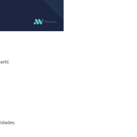
rfil.
idades.