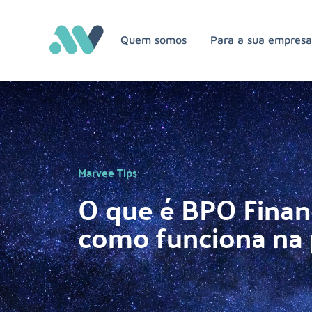
Quem somos
Para a sua empres
Marvee Tips
O que é BPO Finan
como funciona na 