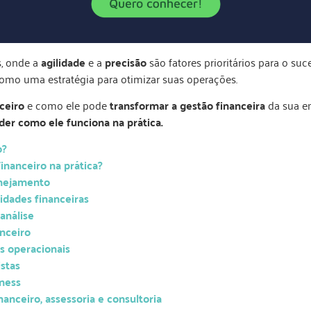
s, onde a
agilidade
e a
precisão
são fatores prioritários para o su
omo uma estratégia para otimizar suas operações.
ceiro
e como ele pode
transformar a gestão financeira
da sua e
er como ele funciona na prática.
o?
nanceiro na prática?
anejamento
idades financeiras
análise
nceiro
s operacionais
istas
ness
anceiro, assessoria e consultoria