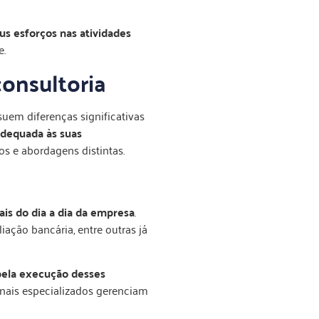
s esforços nas atividades
e.
consultoria
uem diferenças significativas
adequada às suas
s e abordagens distintas.
ais do dia a dia da empresa
.
iação bancária, entre outras já
pela execução desses
onais especializados gerenciam