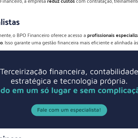
 Financeiro, a empresa
reduz custos
com contratação, treinamento,
listas
ente, o BPO Financeiro oferece acesso a
profissionais especiali
do
. Isso garante uma gestão financeira mais eficiente e alinhada às