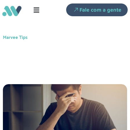
Fale com a gente
Marvee Tips
Os principais erros financeiros
que pequenas empresas
cometem