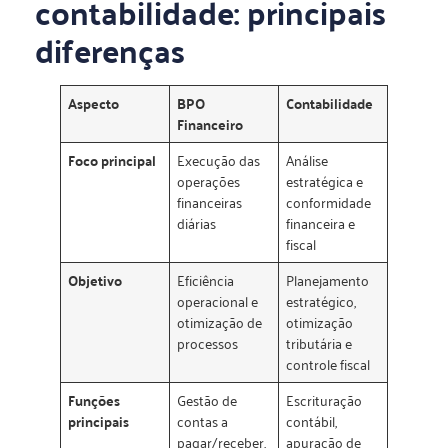
contabilidade: principais
diferenças
Aspecto
BPO
Contabilidade
Financeiro
Foco principal
Execução das
Análise
operações
estratégica e
financeiras
conformidade
diárias
financeira e
fiscal
Objetivo
Eficiência
Planejamento
operacional e
estratégico,
otimização de
otimização
processos
tributária e
controle fiscal
Funções
Gestão de
Escrituração
principais
contas a
contábil,
pagar/receber,
apuração de