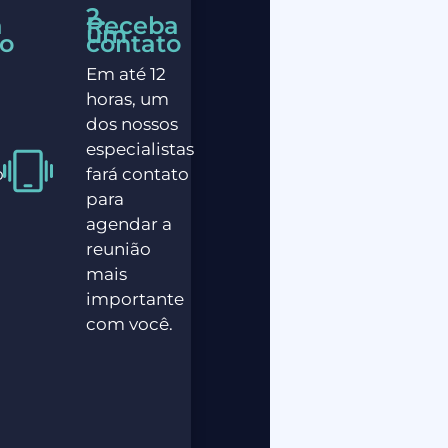
2.
a
Receba
um
io
contato
Em até 12
horas, um
dos nossos
s
especialistas
o
fará contato
para
r
agendar a
reunião
mais
importante
com você.