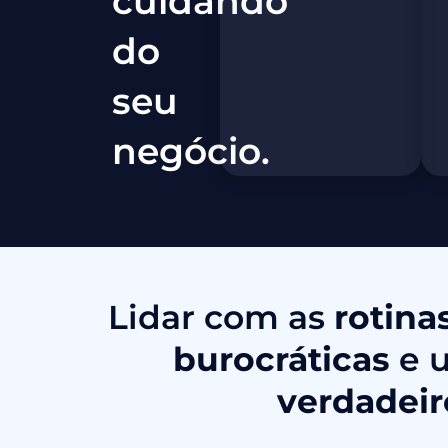
cuidando
do
seu
negócio.
Lidar com as
rotina
burocráticas
e 
verdadeir