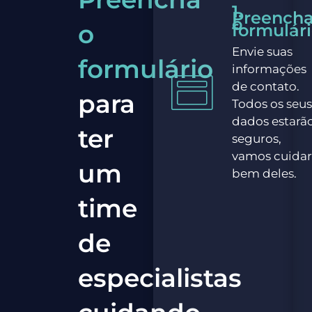
1.
Preench
o
o
formulár
Envie suas
formulário
informações
de contato.
para
Todos os seu
dados estarã
ter
seguros,
vamos cuida
um
bem deles.
time
de
especialistas