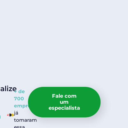
alize
+ de
Fale com
700
um
empresários
especialista
já
a
tomaram
essa