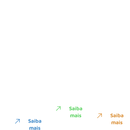
Contabilidade
Terceirização
App
Digital
Financeira
Marvee
Com a
Transforme
O App da
Marvee,
sua gestão
Marvee
sua
financeira
facilita sua
contabilidade
com o BPO
rotina e
é
da Marvee,
oferece
transparente
obtendo
dashboards
e precisa,
uma visão
para
assegurando
clara de
decisões
seu
tudo.
estratégicas
controle
claras.
financeiro.
Saiba
mais
Saiba
Saiba
mais
mais