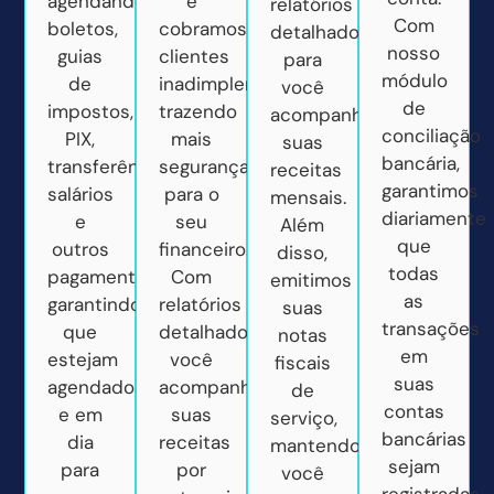
agendando
e
relatórios
Com
boletos,
cobramos
detalhados
nosso
guias
clientes
para
módulo
de
inadimplentes,
você
de
impostos,
trazendo
acompanhar
conciliação
PIX,
mais
suas
bancária,
transferências,
segurança
receitas
garantimos
salários
para o
mensais.
diariamente
e
seu
Além
que
outros
financeiro.
disso,
todas
pagamentos,
Com
emitimos
as
garantindo
relatórios
suas
transações
que
detalhados,
notas
em
estejam
você
fiscais
suas
agendados
acompanha
de
contas
e em
suas
serviço,
bancárias
dia
receitas
mantendo
sejam
para
por
você
registradas