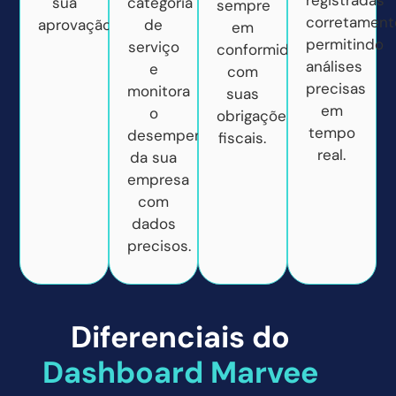
sua
categoria
sempre
corretament
aprovação.
de
em
permitindo
serviço
conformidade
análises
e
com
precisas
monitora
suas
em
o
obrigações
tempo
desempenho
fiscais.
real.
da sua
empresa
com
dados
precisos.
Diferenciais do
Dashboard Marvee