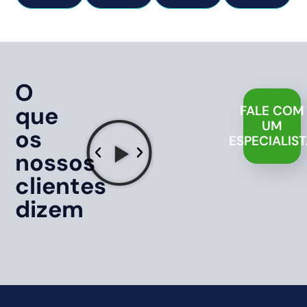
O
que
FALE COM
UM
os
ESPECIALIS
nossos
clientes
dizem