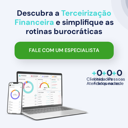
Descubra a
Terceirização
Financeira
e simplifique as
rotinas burocráticas
FALE COM UM ESPECIALISTA
+
0
+
0
+
0
Clientes
Unidades
Pessoas
Atendidos
Franqueadas
na rede