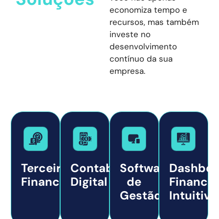
economiza tempo e
recursos, mas também
investe no
desenvolvimento
contínuo da sua
empresa.
Terceirização
Contabilidade
Software
Dashboa
Financeira
Digital
de
Financei
Gestão
Intuitivo