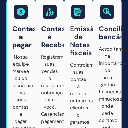
Contas
Contas
Emissão
Concili
a
a
de
bancária
pagar
Receber
Notas
Acreditamos
fiscais
na
Nossa
Registramos
importância
equipe
suas
Controlamos
de
Marvee
vendas
suas
uma
cuida
e
contas
gestão
diariamente
realizamos
a
financeira
das
cobranças
receber,
minuciosa,
suas
para
cobramos
onde
contas
você.
clientes
cada
a
Gerenciamos
e
centavo
pagar,
pagamentos
geramos
conta.